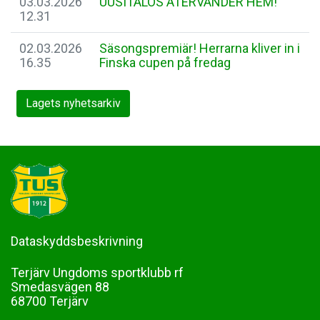
03.03.2026
UUSITALOS ÅTERVÄNDER HEM!
12.31
02.03.2026
Säsongspremiär! Herrarna kliver in i
16.35
Finska cupen på fredag
Lagets nyhetsarkiv
Dataskyddsbeskrivning
Terjärv Ungdoms sportklubb rf
Smedasvägen 88
68700 Terjärv