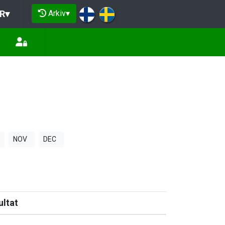
Arkiv
▾
R
▾
NOV
DEC
ultat