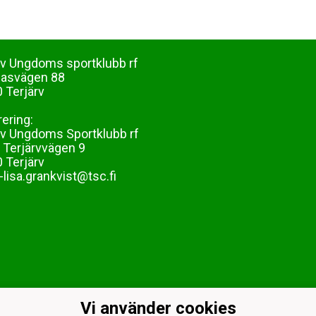
rv Ungdoms sportklubb rf
dasvägen 88
 Terjärv
rering:
rv Ungdoms Sportklubb rf
 Terjärvvägen 9
 Terjärv
lisa.grankvist@tsc.fi
Vi använder cookies