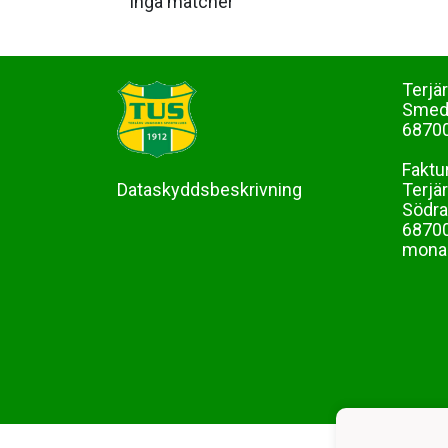
Inga matcher
Terjä
Sme
68700
Faktu
Dataskyddsbeskrivning
Terjä
Södra
68700
mona-