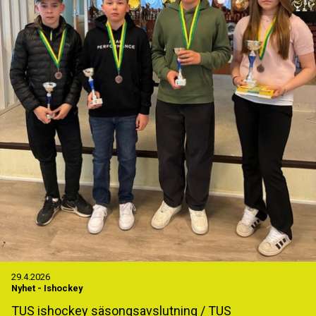
29.4.2026
Nyhet
-
Ishockey
TUS ishockey säsongsavslutning / TUS