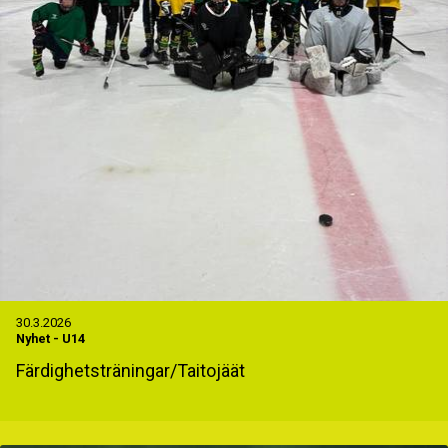
30.3.2026
Nyhet
-
U14
Färdighetsträningar/Taitojäät