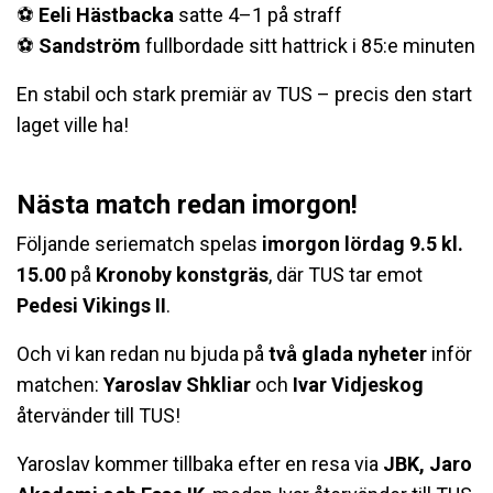
⚽️
Eeli Hästbacka
satte 4–1 på straff
⚽️
Sandström
fullbordade sitt hattrick i 85:e minuten
En stabil och stark premiär av TUS – precis den start
laget ville ha!
Nästa match redan imorgon!
Följande seriematch spelas
imorgon lördag 9.5 kl.
15.00
på
Kronoby konstgräs
, där TUS tar emot
Pedesi Vikings II
.
Och vi kan redan nu bjuda på
två glada nyheter
inför
matchen:
Yaroslav Shkliar
och
Ivar Vidjeskog
återvänder till TUS!
Yaroslav kommer tillbaka efter en resa via
JBK, Jaro