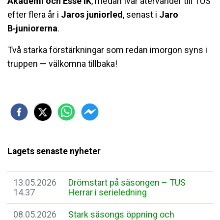
Akademi och Esse IK
, medan Ivar återvänder till TUS
efter flera år i
Jaros juniorled
, senast i
Jaro
B‑juniorerna
.
Två starka förstärkningar som redan imorgon syns i
truppen — välkomna tillbaka!
Lagets senaste nyheter
13.05.2026
Drömstart på säsongen – TUS
14.37
Herrar i serieledning
08.05.2026
Stark säsongs öppning och