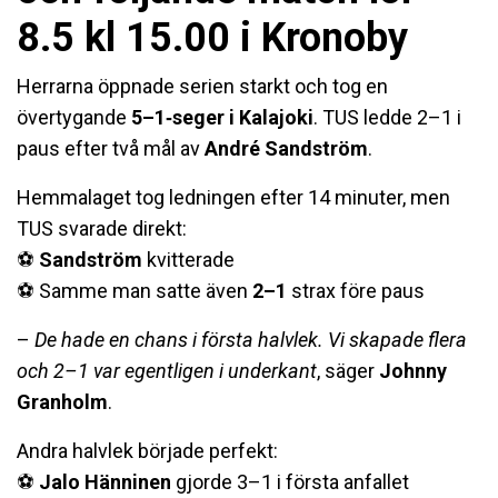
8.5 kl 15.00 i Kronoby
Herrarna öppnade serien starkt och tog en
övertygande
5–1‑seger i Kalajoki
. TUS ledde 2–1 i
paus efter två mål av
André Sandström
.
Hemmalaget tog ledningen efter 14 minuter, men
TUS svarade direkt:
⚽️
Sandström
kvitterade
⚽️ Samme man satte även
2–1
strax före paus
–
De hade en chans i första halvlek. Vi skapade flera
och 2–1 var egentligen i underkant
, säger
Johnny
Granholm
.
Andra halvlek började perfekt:
⚽️
Jalo Hänninen
gjorde 3–1 i första anfallet