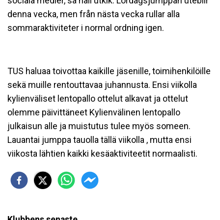
sociala medier, så håll utkik. Lördagsjumppan uteblir
denna vecka, men från nästa vecka rullar alla
sommaraktiviteter i normal ordning igen.
TUS haluaa toivottaa kaikille jäsenille, toimihenkilöille
sekä muille rentouttavaa juhannusta. Ensi viikolla
kylienväliset lentopallo ottelut alkavat ja ottelut
olemme päivittäneet Kylienvälinen lentopallo
julkaisun alle ja muistutus tulee myös someen.
Lauantai jumppa tauolla tällä viikolla , mutta ensi
viikosta lähtien kaikki kesäaktiviteetit normaalisti.
Klubbens senaste