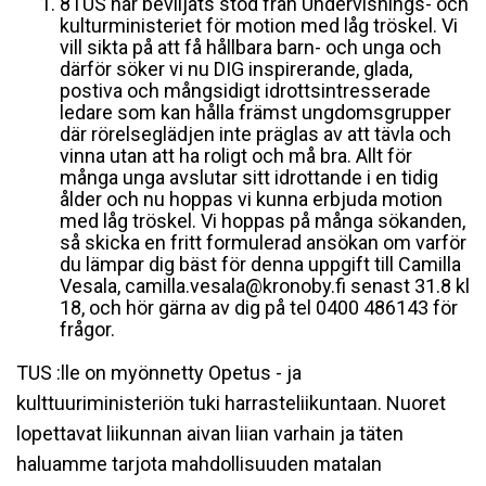
8TUS har bevlijats stöd från Undervisnings- och
kulturministeriet för motion med låg tröskel. Vi
vill sikta på att få hållbara barn- och unga och
därför söker vi nu DIG inspirerande, glada,
postiva och mångsidigt idrottsintresserade
ledare som kan hålla främst ungdomsgrupper
där rörelseglädjen inte präglas av att tävla och
vinna utan att ha roligt och må bra. Allt för
många unga avslutar sitt idrottande i en tidig
ålder och nu hoppas vi kunna erbjuda motion
med låg tröskel. Vi hoppas på många sökanden,
så skicka en fritt formulerad ansökan om varför
du lämpar dig bäst för denna uppgift till Camilla
Vesala, camilla.vesala@kronoby.fi senast 31.8 kl
18, och hör gärna av dig på tel 0400 486143 för
frågor.
TUS :lle on myönnetty Opetus - ja
kulttuuriministeriön tuki harrasteliikuntaan. Nuoret
lopettavat liikunnan aivan liian varhain ja täten
haluamme tarjota mahdollisuuden matalan