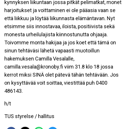
kynnyksen liikuntaan jossa pitkät pelimatkat, monet
harjoitukset ja voittaminen ei ole pääasia vaan se
että liikkuu ja löytää liikunnasta elämäntavan. Nyt
etsimme siis innostavaa, iloista, positiivista sekä
monesta urheilulajista kiinnostunutta ohjaaja.
Toivomme monta hakijaa ja jos koet että tämä on
sinun tehtäväsi lähetä vapaasti muotoillun
hakemuksen Camilla Vesalalle,
camilla.vesala@kronoby.fi viim 31.8 klo 18 jossa
kerrot miksi SINÄ olet pätevä tähän tehtävään. Jos
on kysyttävää voit soittaa, viestittää puh 0400
486143.
h/t
TUS styrelse / hallitus