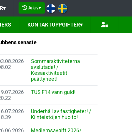
Arkiv
▾
R
▾
NERS
KONTAKTUPPGIFTER
▾
ubbens senaste
03.08.2026
Sommaraktiviteterna
08.02
avslutade! /
Kesäaktiviteetit
päättyneet!
19.07.2026
TUS F14 vann guld!
20.22
16.07.2026
Underhåll av fastigheter! /
18.39
Kiinteistöjen huolto!
26.06.2026
Medlemsavgift 2026/