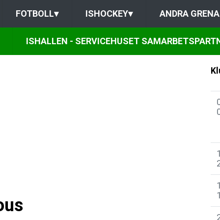
FOTBOLL
▾
ISHOCKEY
▾
ANDRA GRENA
ISHALLEN - SERVICEHUSET SAMARBETSPART
Kl
ous