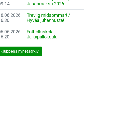
09.14
Jäsenmaksu 2026
18.06.2026
Trevlig midsommar! /
16.30
Hyvää juhannusta!
06.06.2026
Fotbollsskola-
16.20
Jalkapallokoulu
Klubbens nyhetsarkiv