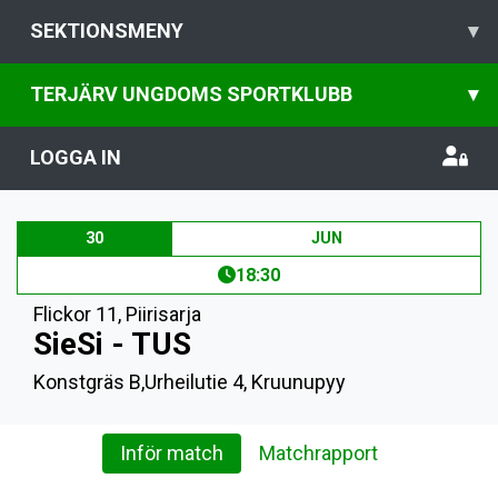
SEKTIONSMENY
▾
TERJÄRV UNGDOMS SPORTKLUBB
▾
LOGGA IN
30
JUN
18:30
Flickor 11
,
Piirisarja
SieSi - TUS
Konstgräs B,Urheilutie 4, Kruunupyy
Inför match
Matchrapport