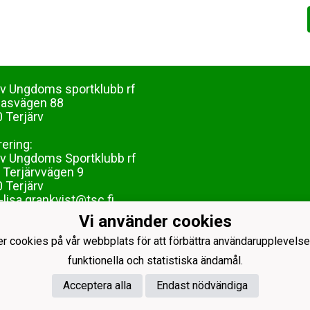
rv Ungdoms sportklubb rf
dasvägen 88
 Terjärv
rering:
rv Ungdoms Sportklubb rf
 Terjärvvägen 9
 Terjärv
lisa.grankvist@tsc.fi
Vi använder cookies
er cookies på vår webbplats för att förbättra användarupplevelse
funktionella och statistiska ändamål.
Acceptera alla
Endast nödvändiga