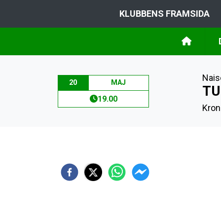
KLUBBENS FRAMSIDA
Nais
20
MAJ
TU
19.00
Kron