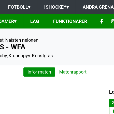
FOTBOLL
▾
ISHOCKEY
▾
ANDRA GRENA
DAMER
▾
LAG
FUNKTIONÄRER
et
,
Naisten nelonen
S - WFA
oby, Kruunupyy. Konstgräs
Inför match
Matchrapport
L
2