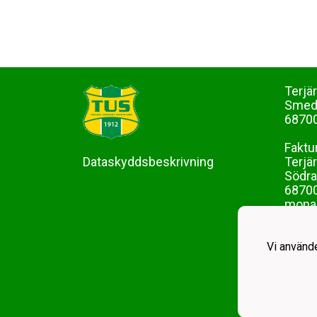
Terjä
Sme
68700
Faktu
Dataskyddsbeskrivning
Terjä
Södra
68700
mona-
Vi använd