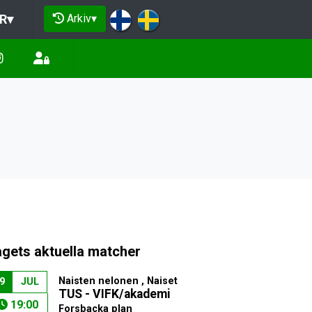
Arkiv
▾
R
▾
agets aktuella matcher
Naisten nelonen , Naiset
9
JUL
TUS - VIFK/akademi
19:00
Forsbacka plan