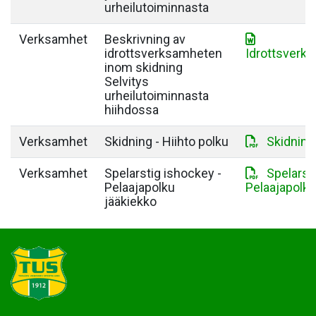
urheilutoiminnasta
Verksamhet
Beskrivning av
idrottsverksamheten
Idrottsverk
inom skidning
Selvitys
urheilutoiminnasta
hiihdossa
Verksamhet
Skidning - Hiihto polku
Skidning 
Verksamhet
Spelarstig ishockey -
Spelarst
Pelaajapolku
Pelaajapolku
jääkiekko