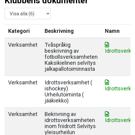
Klubbens dokumenter
Kategori
Beskrivning
Namn
Verksamhet
Tvåspråkig
beskrivning av
Idrottsverk
fotbollsverksamheten
Kaksikielinen selvitys
jalkapallotoiminnasta
Verksamhet
Idrottsverksamhet (
ishockey)
Idrottsverk
Urheilutoiminta (
jääkiekko)
Verksamhet
Bekrivning av
idrottsverksamheten
Idrottsverks
inom friidrott Selvitys
yleisurheilun