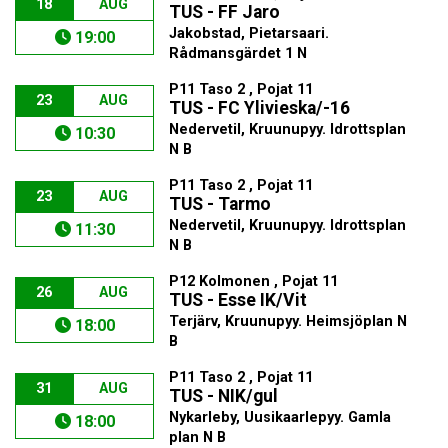
18
AUG
TUS - FF Jaro
Jakobstad, Pietarsaari.
19:00
Rådmansgärdet 1 N
P11 Taso 2 , Pojat 11
23
AUG
TUS - FC Ylivieska/-16
Nedervetil, Kruunupyy. Idrottsplan
10:30
N B
P11 Taso 2 , Pojat 11
23
AUG
TUS - Tarmo
Nedervetil, Kruunupyy. Idrottsplan
11:30
N B
P12 Kolmonen , Pojat 11
26
AUG
TUS - Esse IK/Vit
Terjärv, Kruunupyy. Heimsjöplan N
18:00
B
P11 Taso 2 , Pojat 11
31
AUG
TUS - NIK/gul
Nykarleby, Uusikaarlepyy. Gamla
18:00
plan N B