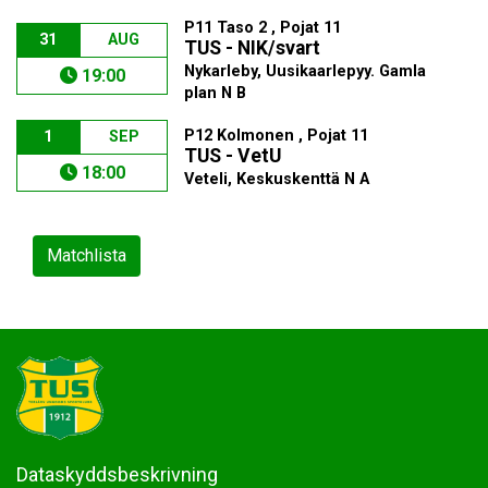
P11 Taso 2 , Pojat 11
31
AUG
TUS - NIK/svart
Nykarleby, Uusikaarlepyy. Gamla
19:00
plan N B
P12 Kolmonen , Pojat 11
1
SEP
TUS - VetU
18:00
Veteli, Keskuskenttä N A
Matchlista
Dataskyddsbeskrivning