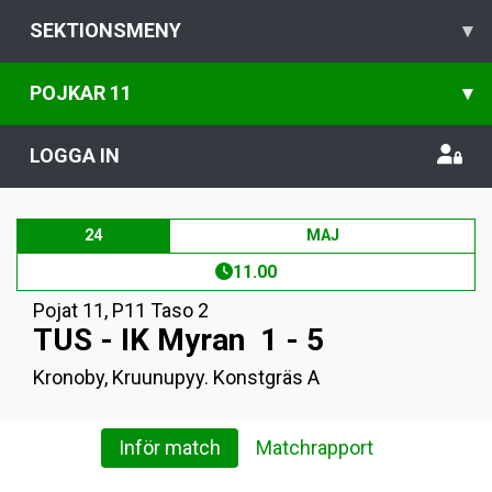
SEKTIONSMENY
▾
POJKAR 11
▾
LOGGA IN
24
MAJ
11.00
Pojat 11
,
P11 Taso 2
TUS - IK Myran
1 - 5
Kronoby, Kruunupyy. Konstgräs A
Inför match
Matchrapport