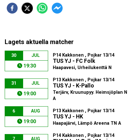
Lagets aktuella matcher
P14 Kakkonen , Pojkar 13/14
30
JUL
TUS YJ - FC Folk
19:30
Haapavesi, Urheilukenttä N
P13 Kakkonen , Pojkar 13/14
31
JUL
TUS YJ - K-Pallo
Terjärv, Kruunupyy. Heimsjöplan N
19:00
A
P13 Kakkonen , Pojkar 13/14
6
AUG
TUS YJ - HK
19:00
Haapajärvi, Lämpö Areena TN A
P14 Kakkonen , Pojkar 13/14
7
AUG