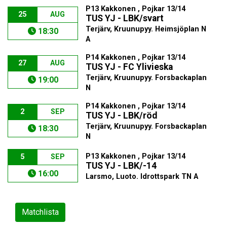
P13 Kakkonen , Pojkar 13/14
25
AUG
TUS YJ - LBK/svart
Terjärv, Kruunupyy. Heimsjöplan N
18:30
A
P14 Kakkonen , Pojkar 13/14
27
AUG
TUS YJ - FC Ylivieska
Terjärv, Kruunupyy. Forsbackaplan
19:00
N
P14 Kakkonen , Pojkar 13/14
2
SEP
TUS YJ - LBK/röd
Terjärv, Kruunupyy. Forsbackaplan
18:30
N
P13 Kakkonen , Pojkar 13/14
5
SEP
TUS YJ - LBK/-14
16:00
Larsmo, Luoto. Idrottspark TN A
Matchlista