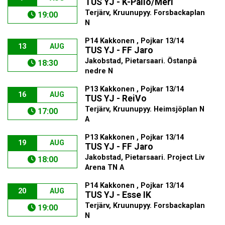
TUS YJ - K-Pallo/Meri
Terjärv, Kruunupyy. Forsbackaplan
19:00
N
P14 Kakkonen , Pojkar 13/14
13
AUG
TUS YJ - FF Jaro
Jakobstad, Pietarsaari. Östanpå
18:30
nedre N
P13 Kakkonen , Pojkar 13/14
16
AUG
TUS YJ - ReiVo
Terjärv, Kruunupyy. Heimsjöplan N
17:00
A
P13 Kakkonen , Pojkar 13/14
19
AUG
TUS YJ - FF Jaro
Jakobstad, Pietarsaari. Project Liv
18:00
Arena TN A
P14 Kakkonen , Pojkar 13/14
20
AUG
TUS YJ - Esse IK
Terjärv, Kruunupyy. Forsbackaplan
19:00
N