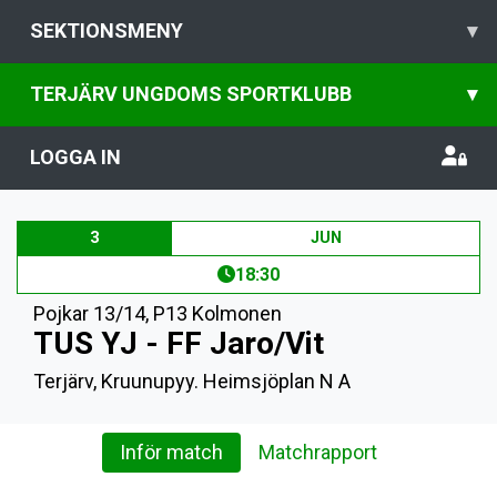
SEKTIONSMENY
▾
TERJÄRV UNGDOMS SPORTKLUBB
▾
LOGGA IN
3
JUN
18:30
Pojkar 13/14
,
P13 Kolmonen
TUS YJ - FF Jaro/Vit
Terjärv, Kruunupyy. Heimsjöplan N A
Inför match
Matchrapport