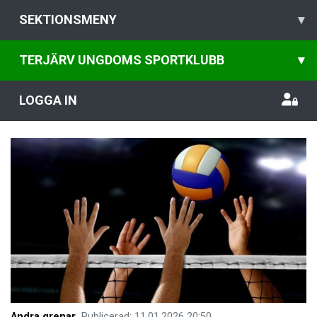
SEKTIONSMENY
▾
TERJÄRV UNGDOMS SPORTKLUBB
▾
LOGGA IN
Andra grenar
Publicerad
:
11.01.2026
20:50