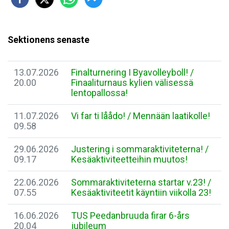
Sektionens senaste
13.07.2026
Finalturnering I Byavolleyboll! /
20.00
Finaaliturnaus kylien välisessä
lentopallossa!
11.07.2026
Vi far ti låådo! / Mennään laatikolle!
09.58
29.06.2026
Justering i sommaraktiviteterna! /
09.17
Kesäaktiviteetteihin muutos!
22.06.2026
Sommaraktiviteterna startar v.23! /
07.55
Kesäaktiviteetit käyntiin viikolla 23!
16.06.2026
TUS Peedanbruuda firar 6-års
20.04
jubileum