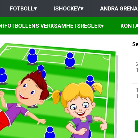
FOTBOLL
▾
ISHOCKEY
▾
ANDRA GRENA
ORFOTBOLLENS VERKSAMHETSREGLER
▾
KONTA
Se