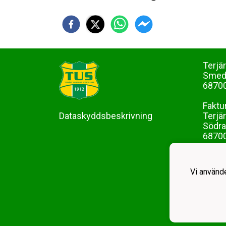
Terjä
Sme
68700
Faktu
Dataskyddsbeskrivning
Terjä
Södra
68700
mona-
Vi använd