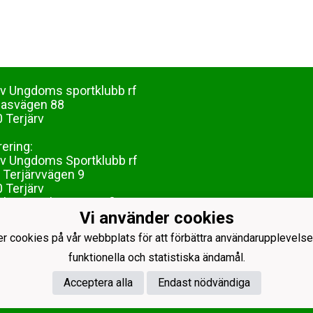
rv Ungdoms sportklubb rf
dasvägen 88
 Terjärv
rering:
rv Ungdoms Sportklubb rf
 Terjärvvägen 9
 Terjärv
lisa.grankvist@tsc.fi
Vi använder cookies
er cookies på vår webbplats för att förbättra användarupplevelse
funktionella och statistiska ändamål.
Acceptera alla
Endast nödvändiga