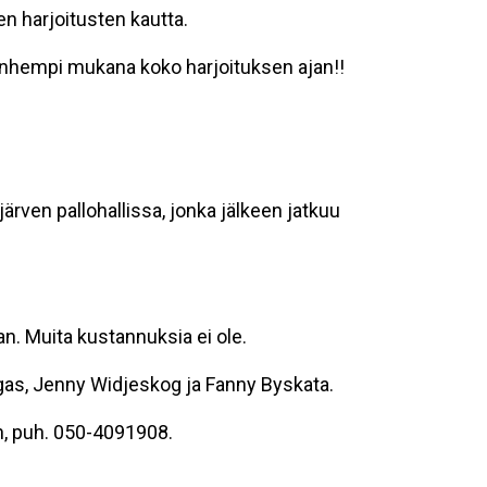
n harjoitusten kautta.
vanhempi mukana koko harjoituksen ajan!!
ärven pallohallissa, jonka jälkeen jatkuu
n. Muita kustannuksia ei ole.
ngas, Jenny Widjeskog ja Fanny Byskata.
n, puh. 050-4091908.