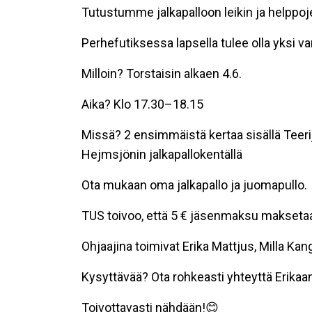
Tutustumme jalkapalloon leikin ja helppoje
Perhefutiksessa lapsella tulee olla yksi 
Milloin? Torstaisin alkaen 4.6.
Aika? Klo 17.30–18.15
Missä? 2 ensimmäistä kertaa sisällä Teerij
Hejmsjönin jalkapallokentällä
Ota mukaan oma jalkapallo ja juomapullo.
TUS toivoo, että 5 € jäsenmaksu maksetaa
Ohjaajina toimivat Erika Mattjus, Milla Ka
Kysyttävää? Ota rohkeasti yhteyttä Erikaa
Toivottavasti nähdään!😊