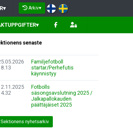
Arkiv
▾
R
▾
KTUPPGIFTER
▾
ktionens senaste
25.05.2026
Familjefotboll
18.13
startar/Perhefutis
käynnistyy
12.11.2025
Fotbolls
14.32
säsongsavslutning 2025 /
Jalkapallokauden
päättäjäiset 2025
Sektionens nyhetsarkiv