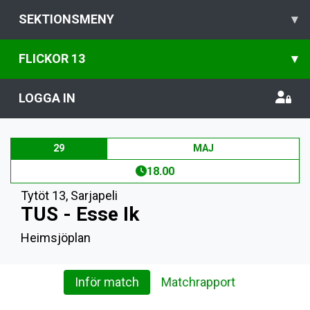
SEKTIONSMENY
▾
FLICKOR 13
▾
LOGGA IN
29
MAJ
18.00
Tytöt 13
,
Sarjapeli
TUS - Esse Ik
Heimsjöplan
Inför match
Matchrapport