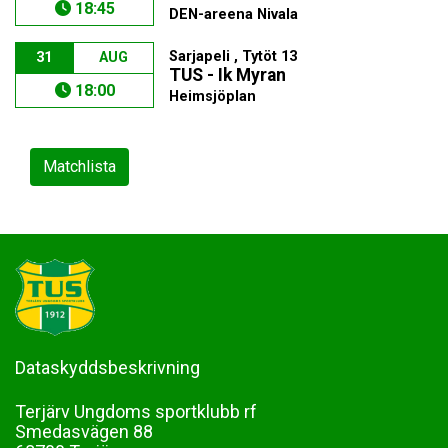
18:45
DEN-areena Nivala
Sarjapeli , Tytöt 13
31
AUG
TUS - Ik Myran
18:00
Heimsjöplan
Matchlista
Dataskyddsbeskrivning
Terjärv Ungdoms sportklubb rf
Smedasvägen 88