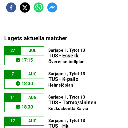
Lagets aktuella matcher
Sarjapeli , Tytöt 13
27
JUL
TUS - Esse Ik
17:15
Överesse bollplan
Sarjapeli , Tytöt 13
7
AUG
TUS - K-pallo
18:30
Heimsjöplan
Sarjapeli , Tytöt 13
11
AUG
TUS - Tarmo/sininen
18:30
Keskuskenttä Kälviä
Sarjapeli , Tytöt 13
17
AUG
TUS - Hk