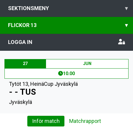
SEKTIONSMENY
▾
FLICKOR 13
▾
LOGGA IN
27
JUN
10.00
Tytöt 13
,
HeinäCup Jyväskylä
- - TUS
Jyväskylä
Inför match
Matchrapport