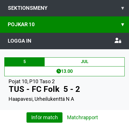
SEKTIONSMENY
▾
POJKAR 10
▾
LOGGA IN
5
JUL
13.00
Pojat 10
,
P10 Taso 2
TUS - FC Folk
5 - 2
Haapavesi, Urheilukenttä N A
Inför match
Matchrapport