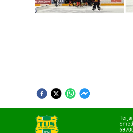
Terjä
Sme
68700