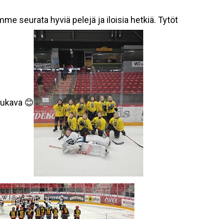
me seurata hyviä pelejä ja iloisia hetkiä. Tytöt
mukava 😊