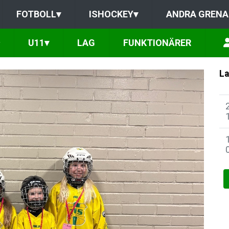
FOTBOLL
▾
ISHOCKEY
▾
ANDRA GRENA
U11
▾
LAG
FUNKTIONÄRER
La