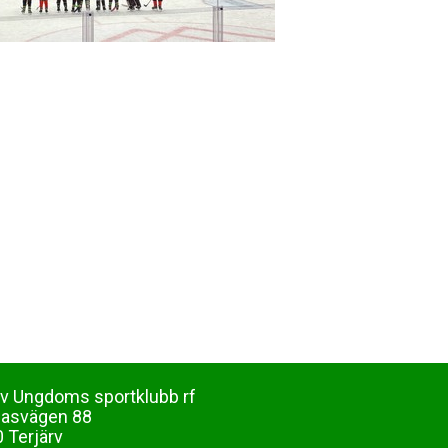
rv Ungdoms sportklubb rf
dasvägen 88
 Terjärv