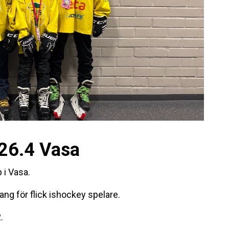
26.4 Vasa
 i Vasa.
ang för flick ishockey spelare.
.