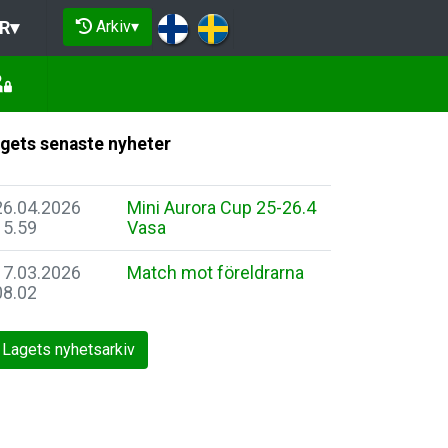
Arkiv
▾
R
▾
gets senaste nyheter
26.04.2026
Mini Aurora Cup 25-26.4
15.59
Vasa
17.03.2026
Match mot föreldrarna
08.02
Lagets nyhetsarkiv