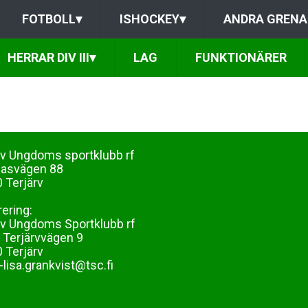
FOTBOLL
▾
ISHOCKEY
▾
ANDRA GRENA
HERRAR DIV III
▾
LAG
FUNKTIONÄRER
rv Ungdoms sportklubb rf
dasvägen 88
 Terjärv
rering:
rv Ungdoms Sportklubb rf
 Terjärvvägen 9
 Terjärv
lisa.grankvist@tsc.fi