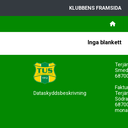
KLUBBENS FRAMSIDA
Inga blankett
Terjä
Sme
68700
Faktu
Dataskyddsbeskrivning
Terjä
Södra
68700
mona-