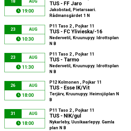
18
AUG
TUS - FF Jaro
Jakobstad, Pietarsaari.
19:00
Rådmansgärdet 1 N
P11 Taso 2 , Pojkar 11
23
AUG
TUS - FC Ylivieska/-16
Nedervetil, Kruunupyy. Idrottsplan
10:30
N B
P11 Taso 2 , Pojkar 11
23
AUG
TUS - Tarmo
Nedervetil, Kruunupyy. Idrottsplan
11:30
N B
P12 Kolmonen , Pojkar 11
26
AUG
TUS - Esse IK/Vit
Terjärv, Kruunupyy. Heimsjöplan N
18:00
B
P11 Taso 2 , Pojkar 11
31
AUG
TUS - NIK/gul
Nykarleby, Uusikaarlepyy. Gamla
18:00
plan N B