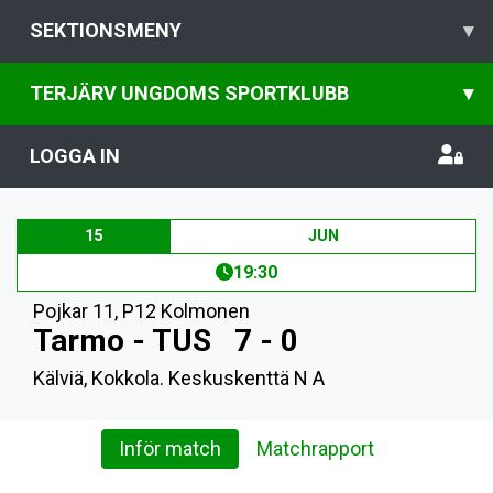
SEKTIONSMENY
▾
TERJÄRV UNGDOMS SPORTKLUBB
▾
LOGGA IN
15
JUN
19:30
Pojkar 11
,
P12 Kolmonen
Tarmo - TUS
7 - 0
Kälviä, Kokkola. Keskuskenttä N A
Inför match
Matchrapport