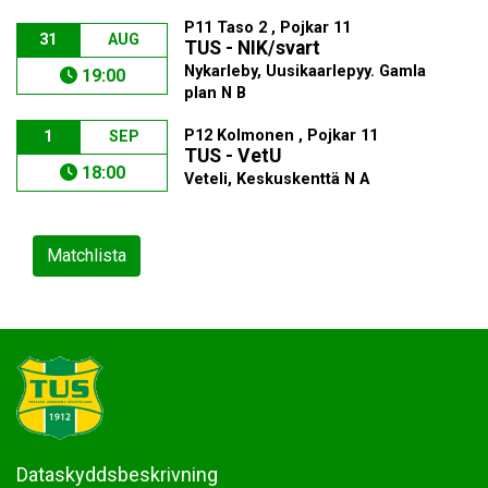
P11 Taso 2 , Pojkar 11
31
AUG
TUS - NIK/svart
Nykarleby, Uusikaarlepyy. Gamla
19:00
plan N B
P12 Kolmonen , Pojkar 11
1
SEP
TUS - VetU
18:00
Veteli, Keskuskenttä N A
Matchlista
Dataskyddsbeskrivning