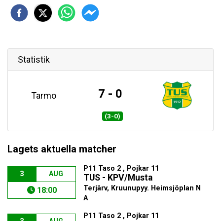
Statistik
7 - 0
Tarmo
(3-0)
Lagets aktuella matcher
P11 Taso 2 , Pojkar 11
3
AUG
TUS - KPV/Musta
Terjärv, Kruunupyy. Heimsjöplan N
18:00
A
P11 Taso 2 , Pojkar 11